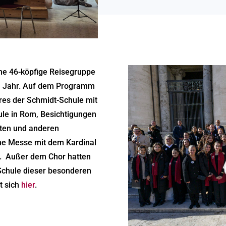
ne 46-köpfige Reisegruppe
n Jahr. Auf dem Programm
es der Schmidt-Schule mit
le in Rom, Besichtigungen
ärten und anderen
e Messe mit dem Kardinal
r. Außer dem Chor hatten
-Schule dieser besonderen
t sich
hier
.