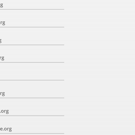
rg
org
g
rg
rg
.org
e.org