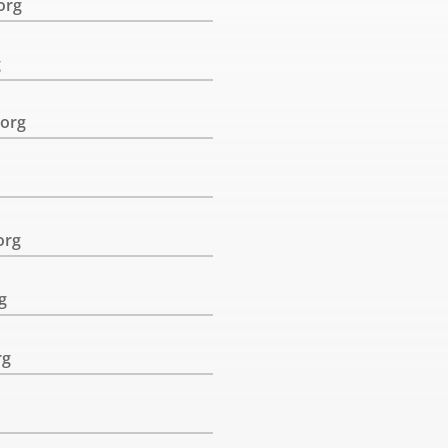
org
g
org
org
g
rg