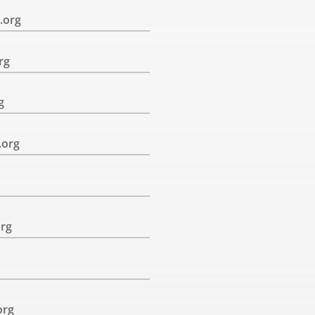
.org
rg
g
.org
org
org