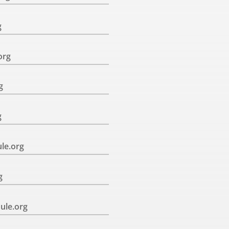
g
org
g
g
le.org
g
ule.org